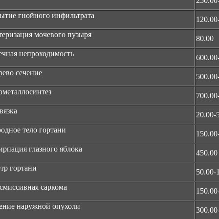
250.00
ытие гнойного инфильтрата
120.00
теризация мочевого пузыря
80.00
чная непроходимость
600.00
рево сечение
500.00
ометаллосинтез
700.00
вязка
20.00-
одное тело гортани
150.00
ирпация глазного яблока
450.00
тр гортани
50.00-
смиссивная саркома
150.00
ение наружной опухоли
300.00