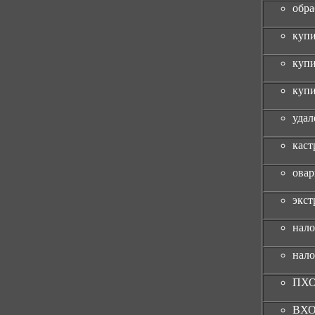
обра
куп
купи
купи
удал
каст
овар
экст
нало
нало
ПХ
ВХ