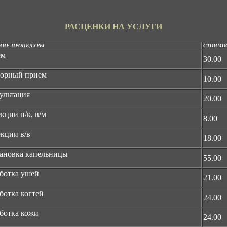
РАСЦЕНКИ НА УСЛУГИ
НИЕ ПРОЦЕДУРЫ
СТОИМОСТ
ем
30.00
торный прием
10.00
ультация
20.00
кции п/к, в/м
8.00
кции в/в
18.00
ановка капельницы
55.00
ботка ушей
21.00
ботка когтей
24.00
ботка кожи
24.00