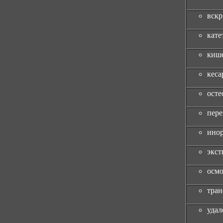
вскр
кате
кише
кеса
осте
пере
инор
экст
осмо
тран
удал