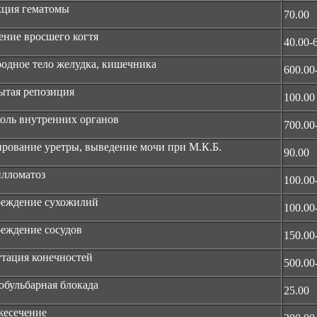
кция гематомы
70.00
ение вросшего когтя
40.00-
одное тело желудка, кишечника
600.00
ытая репозиция
100.00
оль внутренних органов
700.00
рование уретры, выведение мочи при М.К.Б.
90.00
лломатоз
100.00
реждение сухожилий
100.00
еждение сосудов
150.00
тация конечностей
500.00
обульбарная блокада
25.00
жесечение