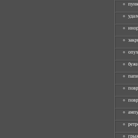
пун
удал
инор
закр
опух
бужи
папи
пов
повр
ампу
ретр
гры