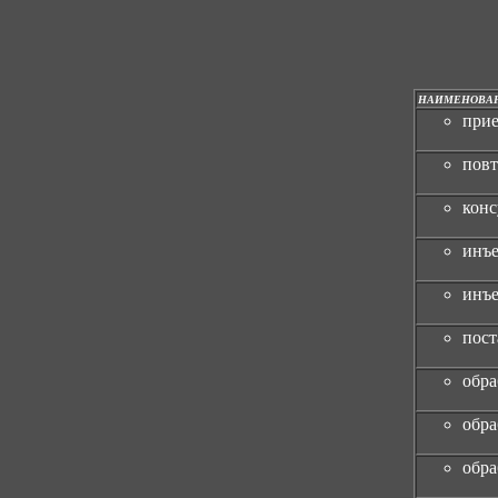
НАИМЕНОВА
при
пов
конс
инъе
инъе
пост
обра
обра
обра